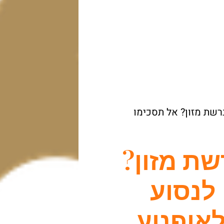
רשת מזון? אל תסכימו
ת מזון?
לנסוע
לאופנוע