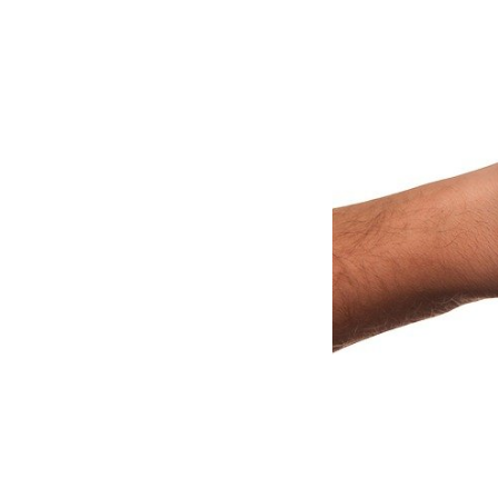
החובה אתם עושים דרך איגוד פול. טרם מכירים במה מדובר? נ