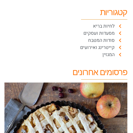
קטגוריות
לחיות בריא
מסעדות ועסקים
סודות המטבח
קייטרינג ואירועים
המגזין
פרסומים אחרונים
ע
ש
ל
ב
ס
 2021