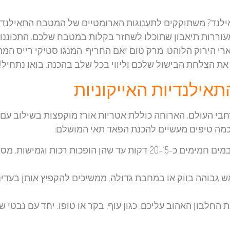
ילנד? משתוקקים לתענוגות הארומטיים של המטבח התאילנדי
עוררות תיאבון שתוכלו לשחזר בקלות במטבח שלכם. התכוננו
י הירוק הלוהט, מרק טום יאם החריף, המנגו סטיקי רייס המת
ת הצלחת הבישול שלכם וליווי בכל שלב בהכנה. בואו נתחיל!
אילנדיות האייקוניות
י העולם. הארוחה כוללת אטריות אורז מוקפצות בשילוב עם מ
ה כמה טיפים מעשיים להכנת הפאד תאי המושלם:
מניחים את האטריות במים חמימים כ-15–20 דקות עד שהן הופכות רכות וגמישות.
גבוהה בווק או במחבת גדולה. ממשיכים להקפיץ אותן בעדינ
החלבון האהוב עליכם, כגון עוף, בקר או טופו, יחד עם נבטי שע