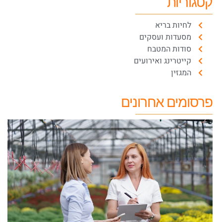
קטגוריות
לחיות בריא
מסעדות ועסקים
סודות המטבח
קייטרינג ואירועים
המגזין
פרסומים אחרונים
מ
ב
ה
מ
ח
פ
דצמ