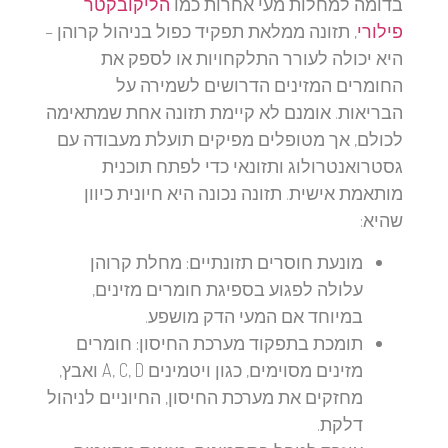
בדומה למחלות מעי אחרות כמו
הליקובקטר
פילורי
, תזונה ממלאת תפקיד כפול בניהול קרוהן –
היא יכולה לעורר התלקחויות או לספק את
החומרים המזינים הדרושים לשמירה על
הבריאות. אומנם לא קיימת תזונה אחת שמתאימה
לכולם, אך מטופלים מפיקים תועלת מעבודה עם
גסטרואנטרולוג ותזונאי כדי לפתח תוכנית
מותאמת אישית. תזונה נכונה היא חיונית כיוון
שהיא:
מונעת חוסרים תזונתיים:
מחלת קרוהן
עלולה לפגוע בספיגת חומרים מזינים,
במיוחד אם המעי הדק מושפע.
תומכת בתפקוד מערכת החיסון:
חומרים
מזינים מסוימים, כגון ויטמינים A, C, D ואבץ,
מחזקים את מערכת החיסון, החיוניים לניהול
דלקת.