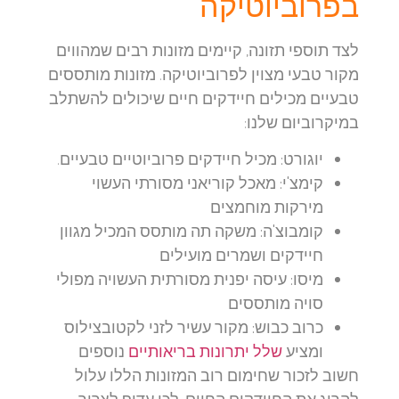
בפרוביוטיקה
לצד תוספי תזונה, קיימים מזונות רבים שמהווים
מקור טבעי מצוין לפרוביוטיקה. מזונות מותססים
טבעיים מכילים חיידקים חיים שיכולים להשתלב
במיקרוביום שלנו:
יוגורט:
מכיל חיידקים פרוביוטיים טבעיים.
קימצ'י:
מאכל קוריאני מסורתי העשוי
מירקות מוחמצים
קומבוצ'ה:
משקה תה מותסס המכיל מגוון
חיידקים ושמרים מועילים
מיסו:
עיסה יפנית מסורתית העשויה מפולי
סויה מותססים
כרוב כבוש:
מקור עשיר לזני לקטובצילוס
ומציע
שלל יתרונות בריאותיים
נוספים
חשוב לזכור שחימום רוב המזונות הללו עלול
להרוג את החיידקים החיים, לכן עדיף לצרוך