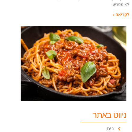
א מפריע
קריאה »
ניווט באתר
בית